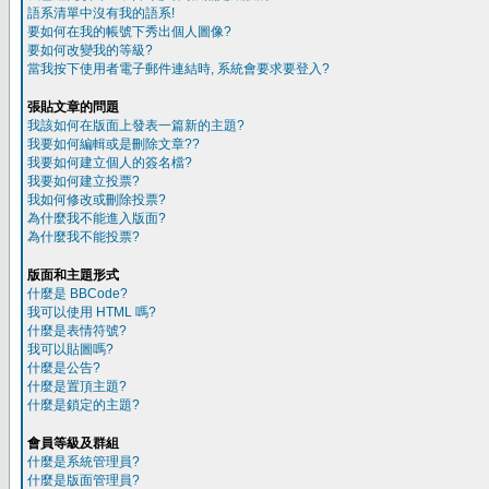
語系清單中沒有我的語系!
要如何在我的帳號下秀出個人圖像?
要如何改變我的等級?
當我按下使用者電子郵件連結時, 系統會要求要登入?
張貼文章的問題
我該如何在版面上發表一篇新的主題?
我要如何編輯或是刪除文章??
我要如何建立個人的簽名檔?
我要如何建立投票?
我如何修改或刪除投票?
為什麼我不能進入版面?
為什麼我不能投票?
版面和主題形式
什麼是 BBCode?
我可以使用 HTML 嗎?
什麼是表情符號?
我可以貼圖嗎?
什麼是公告?
什麼是置頂主題?
什麼是鎖定的主題?
會員等級及群組
什麼是系統管理員?
什麼是版面管理員?