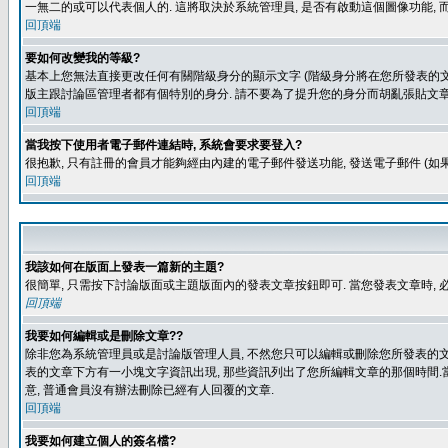
一無二的或可以代表個人的. 這將取決於系統管理員, 是否有啟動這個圖像功能, 
回頂端
要如何改變我的等級?
基本上您無法直接更改任何有關階級身分的顯示文字 (階級身分將在您所發表的文章
版主跟討論區管理者都有個特別的身分. 請不要為了提升您的身分而胡亂張貼文章
回頂端
當我按下使用者電子郵件連結時, 系統會要求要登入?
很抱歉, 只有註冊的會員才能夠經由內建的電子郵件發送功能, 發送電子郵件 (
回頂端
我該如何在版面上發表一篇新的主題?
很簡單, 只需按下討論版面或主題版面內的發表文章按鈕即可. 當您發表文章時,
回頂端
我要如何編輯或是刪除文章??
除非您為系統管理員或是討論版管理人員, 不然您只可以編輯或刪除您所發表的文章.
表的文章下方有一小塊文字資訊出現, 那些資訊列出了您所編輯文章的那個時間.當
意, 普通會員沒有辦法刪除已經有人回覆的文章.
回頂端
我要如何建立個人的簽名檔?