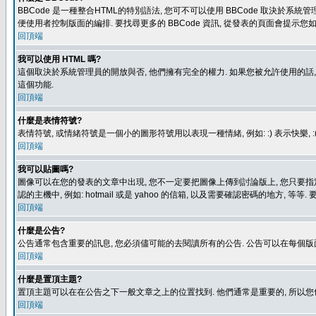
BBCode 是一種整合HTML的特別語法, 您可不可以使用 BBCode 取決於系統管
便使用者控制版面的編排. 要找尋更多的 BBCode 資訊, 從發表的頁面會提示您如
回頂端
我可以使用 HTML 嗎?
這個取決於系統管理員的開放與否, 他們擁有完全的權力. 如果您被允許使用的話,
這個功能.
回頂端
什麼是表情符號?
表情符號, 或情緒符號是一個小的圖形符號用以表現一種情緒, 例如: :) 表示快
回頂端
我可以貼圖嗎?
圖像可以在您的發表的文章中出現, 您不一定要把圖像上傳到討論版上, 您只要指定圖像的連結位置
認的主機中, 例如: hotmail 或是 yahoo 的信箱, 以及需要確認密碼的地方, 等等. 
回頂端
什麼是公告?
公告通常包含重要的訊息, 您必須儘可能的去閱讀所有的公告. 公告可以在每個版
回頂端
什麼是置頂主題?
置頂主題可以在在公告之下一般文章之上的位置找到. 他們通常是重要的, 所以您
回頂端