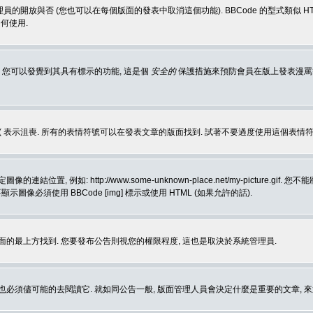
理員的開放與否 (您也可以在每個版面的發表中取消這個功能). BBCode 的型式類似 HTML
何使用.
 您可以發覺到其具有標示的功能, 這是個
安全的
保護措施來預防會員在版上發表漫罵等會
樂, :( 表示沮喪. 所有的表情符號可以在發表文章的版面找到. 試著不要過度使用這
, 例如: http://www.some-unknown-place.net/my-picture
要顯示圖像必須使用 BBCode [img] 標示或使用 HTML (如果允許的話).
面的最上方找到. 您要發布公告則視您的權限程度, 這也是取決於系統管理員.
也必須儘可能的去閱讀它. 就如同公告一般, 版面管理人員會決定什麼是重要的文章, 來