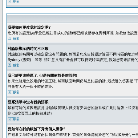
回頂端
我要如何更改我的設定呢?
您所有的設定(如果您已經註冊成功的話)都已經被儲存在資料庫裡. 如欲修改設
回頂端
討論版顯示的時間不正確!
討論版的時間可以確定是沒有問題的, 然而若您來自於跟討論區不同時區的地方時, 就有可能發
Sydney (雪梨)... 等等. 請注意只有註冊會員可以變更時區設定, 假如您尚未註
回頂端
我已經更改時區了, 但是時間依然是錯誤的!
如果您確定您設定的時區正確, 然而版面時間仍然是錯誤的話, 最接近的答案是 "日
許會有大約一個小時的差距.
回頂端
語系清單中沒有我的語系!
最有可能的原因應該是, 討論版管理人員沒有安裝您的語系或在此討論版上並沒有人翻譯您
到 (請按頁面上的按鈕連結)
回頂端
要如何在我的帳號下秀出個人圖像?
在觀看文章時可能有兩個圖像在帳號下. 首先的圖像是關於您的 "群組&身分", 一