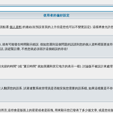
使用者的偏好設定
定請點選
個人資料
的連結(在預設首頁的上方但是您也可以不變更設定). 這樣將會允許
生時間顯示錯誤. 假如您遇到這個問題的話請到您的個人資料裡面更改符合您所在地時區的設定, 例
冊的話, 請趕緊註冊, 不然您就必須容許這個錯誤的存在!
光節約時間" (或 "夏日時間" 就如英國和其它地方的表示一樣). 討論版不被設計來
的語系. 試著連繫系統管理員是否能安裝您需要的語系檔, 如果這檔案是不存在的, 請試著
般而言,這些會是版面上的星星或者是區塊, 用來顯示您已發表了多少篇文章, 或是您在版面