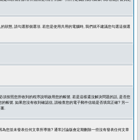
登入的狀態, 請勾選那個選項. 若您是使用共用的電腦時, 我們就不建議您勾選這個選
您必須按照您所收到的程序說明啟用您的帳號. 若是這樣還沒解決問題的話, 是否您
的帳號. 如果您沒有收到確認信, 請檢查您的電子郵件信箱是否填寫正確? 另一
案.
是因為您並未發表任何文章所導致? 通常討論版會定期刪除一些沒有發表任何文章