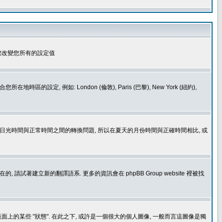
您改變您所有的設定值
如: London (倫敦), Paris (巴黎), New York (紐約),
處理日光時間與正常時間之間的轉換問題, 所以在夏天的月份時間與正確時間相比, 或
建立新的翻譯語系. 更多的資訊會在 phpBB Group website 裡被找
上的某些 "狀態". 在此之下, 或許是一個很大的個人圖像, 一般而言這圖像是獨