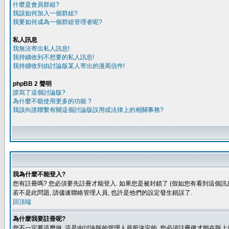
什麼是會員群組?
我該如何加入一個群組?
我要如何成為一個群組管理者呢?
私人訊息
我無法寄出私人訊息!
我持續收到不想要的私人訊息!
我持續收到由討論版某人寄出的漫罵信件!
phpBB 2 聲明
誰寫了這個討論版?
為什麼不能使用更多的功能 ?
我該向誰聯繫有關這個討論版誤用或法律上的相關事務?
我為什麼不能登入?
您有註冊嗎? 您必須要先註冊才能登入. 如果您是被封鎖了 (假如您有看到這個訊息
若不是此問題, 請儘速聯絡管理人員, 也許是他們的設定發生錯誤了.
回頂端
為什麼我要註冊呢?
您不一定要這麼做, 這是由討論版的管理人員所決定的, 您必須註冊後才能在版上發