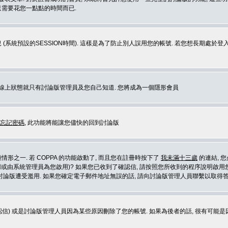
那只需要花您一點點的時間而已.
 (系統預設的SESSION時間). 這樣是為了防止別人誤用您的帳號. 若您想長期處於
您在線上狀態就只有討論版管理員及您自己知道. 您將成為一個隱形會員
忘記密碼
, 此功能將能讓您儘快的回到討論版
形之一. 若 COPPA 的功能啟動了, 而且您在註冊時按下了
我未滿十三歲
的連結, 
或由系統管理員為您啟用)? 如果您已收到了確認信, 請按照您所收到的程序說明啟用您
論版遭受濫用. 如果您確定電子郵件地址無誤的話, 請向討論版管理人員聯繫以取得答
信) 或是討論版管理人員因為某些原因刪除了您的帳號. 如果為後者的話, 很有可能