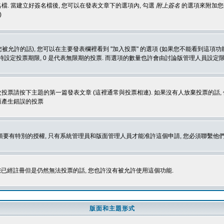
. 當建立好簽名檔後, 您可以在發表文章下的選項內, 勾選
附上簽名
的選項來附加您的
)
被允許的話), 您可以在主要發表欄裡看到 "加入投票" 的選項 (如果您不能看到這項
同時設定投票期限, 0 是代表無限期的投票. 而選項的數量也許會由討論版管理人員設定
改投票請按下主題的第一篇發表文章 (這裡通常與投票相連). 如果沒有人放棄投票的話, 
而產生錯誤的投票
 您必須要有特別的授權, 只有系統管理員和版面管理人員才能准許這個申請, 您必須聯繫他們
您已經註冊但是仍然無法投票的話, 您也許沒有被允許使用這個功能.
版面和主題形式