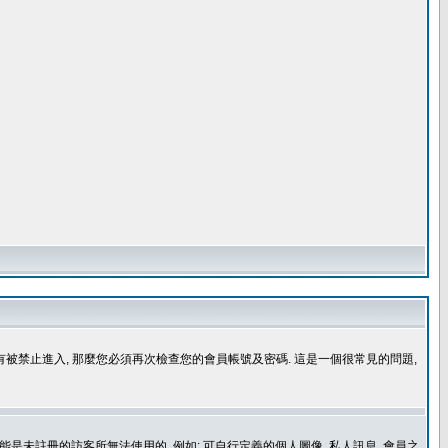
沒有被禁止進入, 那麼您必須再次檢查您的會員帳號及密碼. 這是一個很常見的問題,
是未註冊的訪客所無法使用的, 例如: 可自行定義的個人圖像, 私人訊息, 會員之