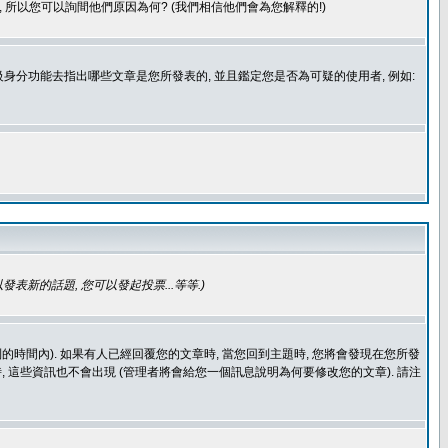
 所以您可以詢間他們原因為何? (我們相信他們會為您解釋的!)
身分功能去指出哪些文章是您所發表的, 並且鑑定您是否為可疑的使用者, 例如:
發表新的話題, 您可以發起投票...等等
.)
的時間內). 如果有人已經回覆您的文章時, 當您回到主題時, 您將會發現在您所發
 這些資訊也不會出現 (管理者將會給您一個訊息說明為何要修改您的文章). 請注