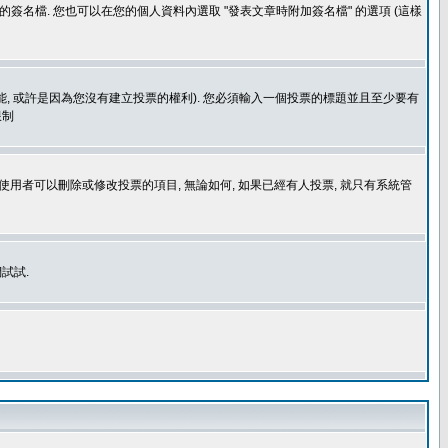
簽名檔. 您也可以在您的個人資料內選取 "發表文章時附加簽名檔" 的選項 (這樣
功能, 或許是因為您沒有建立投票的權利). 您必須輸入一個投票的標題並且至少要有
限制
使用者可以刪除或修改投票的項目, 無論如何, 如果已經有人投票, 就只有系統管
試試.