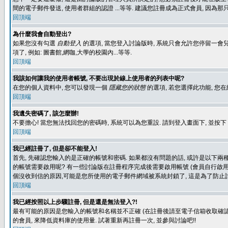
間的電子郵件發送, 使用者群組的認證 ...等等. 建議您註冊成為正式會員, 因為
回頂端
為什麼我會自動登出?
如果您沒有勾選
自動登入
的選項, 當您登入討論版時, 系統只會允許您停留一會兒
項了, 例如: 圖書館,網咖,大學的校園內...等等.
回頂端
我該如何讓我的使用者帳號, 不要出現於線上使用者的列表中呢?
在您的個人資料中, 您可以發現一個
隱藏您的狀態
的選項, 若您選擇此功能, 
回頂端
我遺失密碼了, 該怎麼辦!
不要擔心! 當您無法找回您的密碼時, 系統可以為您重設. 請到登入畫面下, 並按下
回頂端
我已經註冊了, 但是卻不能登入!
首先, 先確認您輸入的是正確的帳號和密碼. 如果都沒有問題的話, 或許是以下兩種情
的帳號需要啟用呢? 有一些討論版在註冊程序完成後需要啟用帳號 (會員自行啟用
個沒收到信的原因,可能是您所使用的電子郵件網域被系統封鎖了, 這是為了防止討
回頂端
我已經按照以上步驟註冊, 但是還是無法登入?!
最有可能的原因是您輸入的帳號和名稱並不正確 (在註冊後請至電子信箱收取確認
的會員, 來降低資料庫的使用量. 試著重新再註冊一次, 並參與討論吧!!