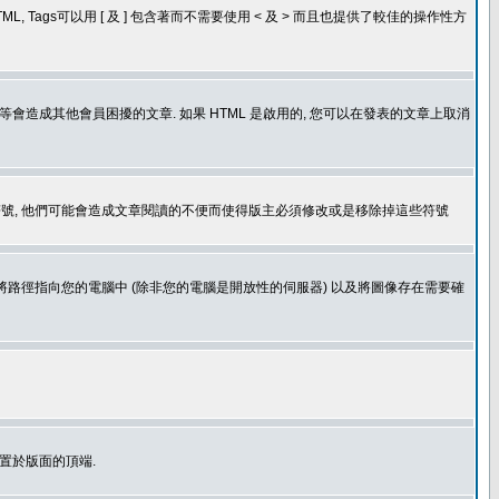
, Tags可以用 [ 及 ] 包含著而不需要使用 < 及 > 而且也提供了較佳的操作性方
造成其他會員困擾的文章. 如果 HTML 是啟用的, 您可以在發表的文章上取消
個表情符號, 他們可能會造成文章閱讀的不便而使得版主必須修改或是移除掉這些符號
.gif. 您不能將路徑指向您的電腦中 (除非您的電腦是開放性的伺服器) 以及將圖像存在需要確
置於版面的頂端.