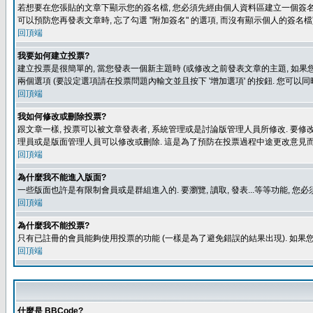
若想要在您張貼的文章下顯示您的簽名檔, 您必須先經由個人資料區建立一個簽名檔
可以預防您再發表文章時, 忘了勾選 "附加簽名" 的選項, 而沒有顯示個人的簽名檔
回頂端
我要如何建立投票?
建立投票是很簡單的, 當您發表一個新主題時 (或修改之前發表文章的主題, 如果您
兩個選項 (要設定選項請在投票問題內輸文並且按下 '增加選項' 的按鈕. 您可以
回頂端
我如何修改或刪除投票?
跟文章一樣, 投票可以被文章發表者, 系統管理或是討論版管理人員所修改. 要修
理員或是版面管理人員可以修改或刪除. 這是為了預防在投票過程中途更改意見
回頂端
為什麼我不能進入版面?
一些版面也許是有限制會員或是群組進入的. 要瀏覽, 讀取, 發表...等等功能,
回頂端
為什麼我不能投票?
只有已註冊的會員能夠使用投票的功能 (一樣是為了避免錯誤的結果出現). 如果
回頂端
什麼是 BBCode?