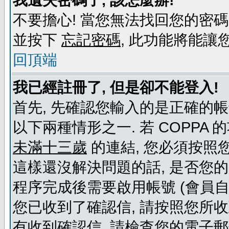
我遺失密碼了, 該怎麼辦!
不要擔心! 當您無法找回您的密碼
並按下
忘記密碼
, 此功能將能
回頂端
我已經註冊了, 但是卻不能登入!
首先, 先確認您輸入的是正確的帳
以下兩種情形之一. 若 COPPA
未滿十三歲
的連結, 您必須按照
這樣還沒解決問題的話, 是否您
程序完成後需要啟用帳號 (會員自
您已收到了確認信, 請按照您所
有收到確認信, 請檢查您的電子