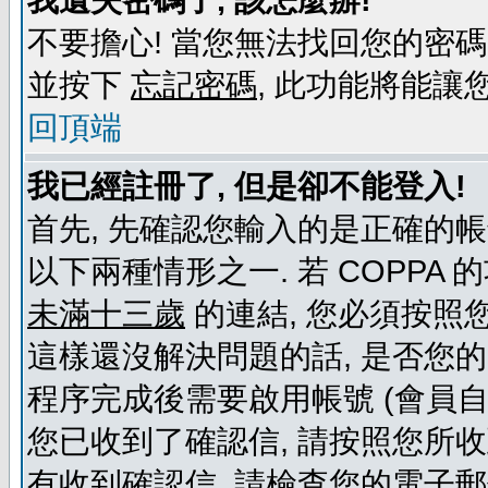
我遺失密碼了, 該怎麼辦!
不要擔心! 當您無法找回您的密碼
並按下
忘記密碼
, 此功能將能
回頂端
我已經註冊了, 但是卻不能登入!
首先, 先確認您輸入的是正確的帳
以下兩種情形之一. 若 COPPA
未滿十三歲
的連結, 您必須按照
這樣還沒解決問題的話, 是否您
程序完成後需要啟用帳號 (會員自
您已收到了確認信, 請按照您所
有收到確認信, 請檢查您的電子