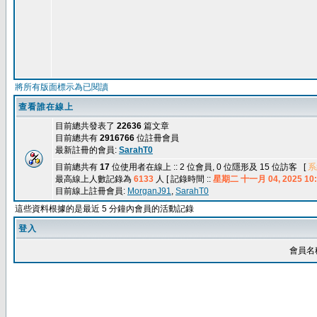
將所有版面標示為已閱讀
查看誰在線上
目前總共發表了
22636
篇文章
目前總共有
2916766
位註冊會員
最新註冊的會員:
SarahT0
目前總共有
17
位使用者在線上 :: 2 位會員, 0 位隱形及 15 位訪客 [
系
最高線上人數記錄為
6133
人 [ 記錄時間 ::
星期二 十一月 04, 2025 10:
目前線上註冊會員:
MorganJ91
,
SarahT0
這些資料根據的是最近 5 分鐘內會員的活動記錄
登入
會員名