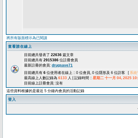
將所有版面標示為已閱讀
查看誰在線上
目前總共發表了
22636
篇文章
目前總共有
2915386
位註冊會員
最新註冊的會員:
drugsave71
目前總共有
6
位使用者在線上 :: 0 位會員, 0 位隱形及 6 位訪客 [
系統
最高線上人數記錄為
6133
人 [ 記錄時間 ::
星期二 十一月 04, 2025 10:
目前線上註冊會員: 沒有
這些資料根據的是最近 5 分鐘內會員的活動記錄
登入