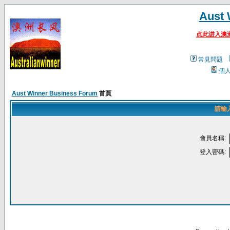
Aust 
点此进入澳
常見問題
個
Aust Winner Business Forum
首頁
請輸
會員名稱:
登入密碼: