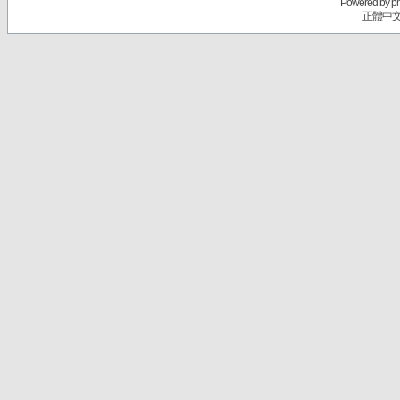
Powered by
p
正體中