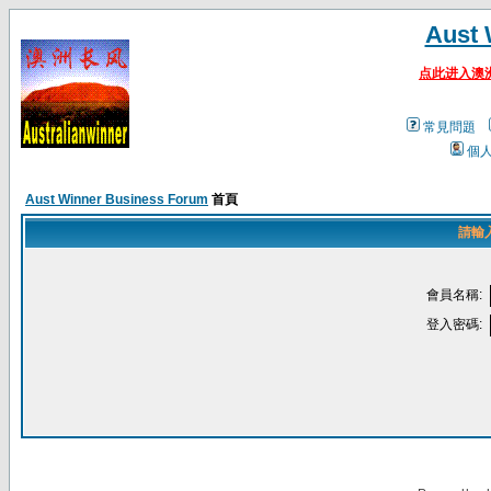
Aust 
点此进入澳
常見問題
個
Aust Winner Business Forum
首頁
請輸
會員名稱:
登入密碼: