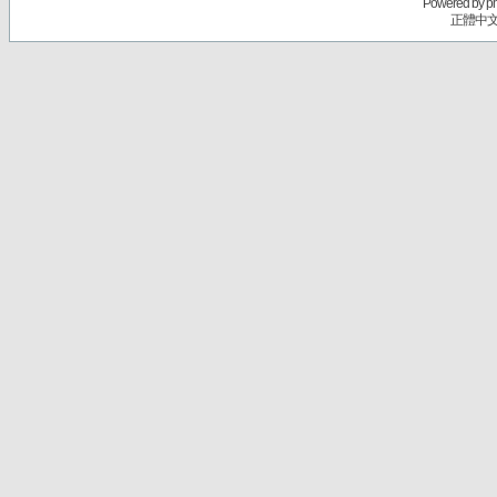
Powered by
p
正體中