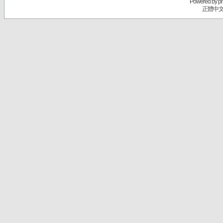
Powered by
p
正體中