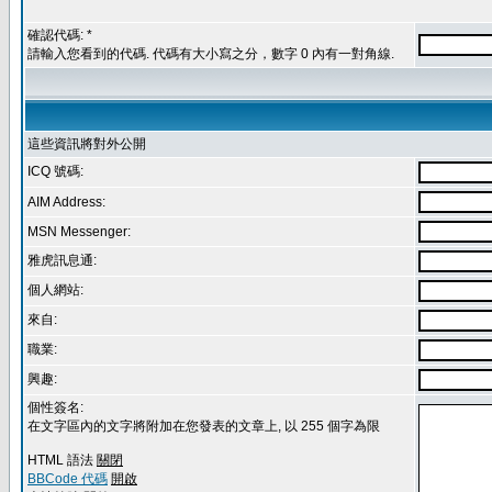
確認代碼: *
請輸入您看到的代碼. 代碼有大小寫之分，數字 0 內有一對角線.
這些資訊將對外公開
ICQ 號碼:
AIM Address:
MSN Messenger:
雅虎訊息通:
個人網站:
來自:
職業:
興趣:
個性簽名:
在文字區內的文字將附加在您發表的文章上, 以 255 個字為限
HTML 語法
關閉
BBCode 代碼
開啟