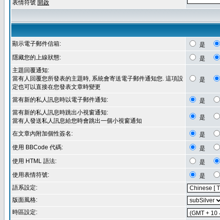
表情符號
開啟
顯示電子郵件信箱:
是
隱藏您的上線狀態:
是
主題回覆通知:
當有人回覆您所發表的主題時, 系統會寄送電子郵件通知您. 這項設
是
定也可以直接在您發表文章時變更
當有新的私人訊息時以電子郵件通知:
是
當有新的私人訊息時跳出小視窗通知:
是
當有人發送私人訊息給您時會跳出一個小視窗通知
在文章內附加個性簽名:
是
使用 BBCode 代碼:
是
使用 HTML 語法:
是
使用表情符號:
是
語系設定:
版面風格:
時區設定: