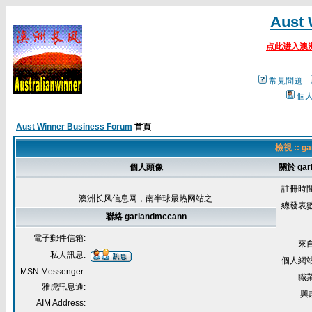
Aust 
点此进入澳
常見問題
個
Aust Winner Business Forum
首頁
檢視 :: 
個人頭像
關於 gar
註冊時間
澳洲长风信息网，南半球最热网站之
總發表數
聯絡 garlandmccann
電子郵件信箱:
來自
私人訊息:
個人網站
MSN Messenger:
職業
雅虎訊息通:
興
AIM Address: